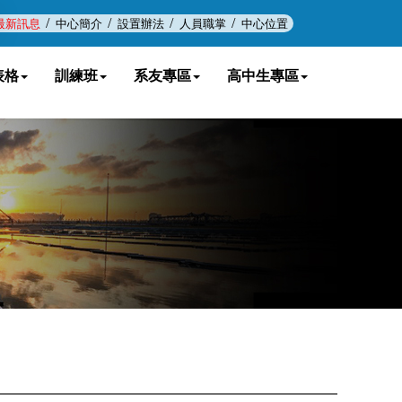
/
/
/
/
最新訊息
中心簡介
設置辦法
人員職掌
中心位置
表格
訓練班
系友專區
高中生專區