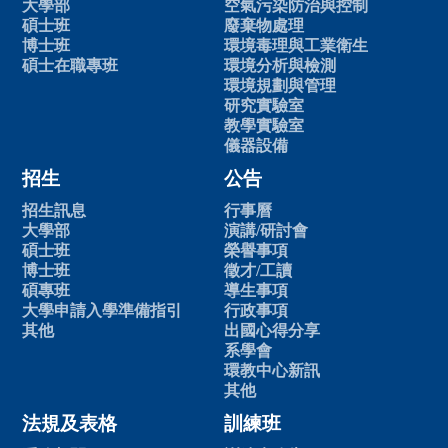
大學部
空氣污染防治與控制
碩士班
廢棄物處理
博士班
環境毒理與工業衛生
碩士在職專班
環境分析與檢測
環境規劃與管理
研究實驗室
教學實驗室
儀器設備
招生
公告
招生訊息
行事曆
大學部
演講/研討會
碩士班
榮譽事項
博士班
徵才/工讀
碩專班
導生事項
大學申請入學準備指引
行政事項
其他
出國心得分享
系學會
環教中心新訊
其他
法規及表格
訓練班