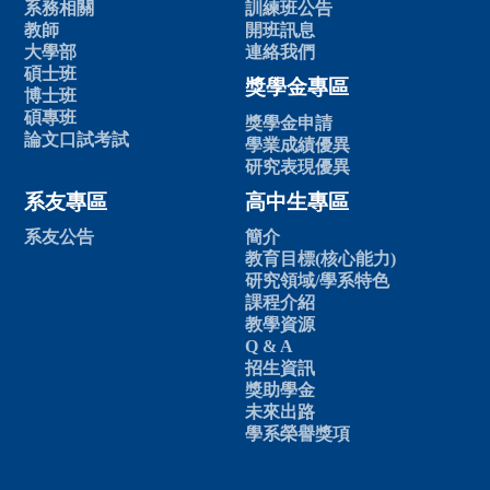
系務相關
訓練班公告
教師
開班訊息
大學部
連絡我們
碩士班
獎學金專區
博士班
碩專班
獎學金申請
論文口試考試
學業成績優異
研究表現優異
系友專區
高中生專區
系友公告
簡介
教育目標(核心能力)
研究領域/學系特色
課程介紹
教學資源
Q & A
招生資訊
獎助學金
未來出路
學系榮譽獎項