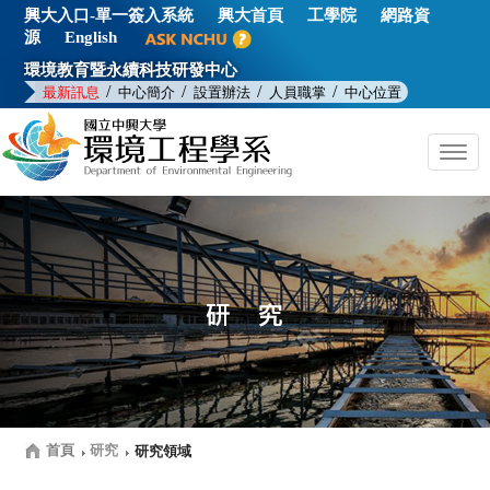
興大入口-單一簽入系統
興大首頁
工學院
網路資
源
English
環境教育暨永續科技研發中心
/
/
/
/
最新訊息
中心簡介
設置辦法
人員職掌
中心位置
Togg
navig