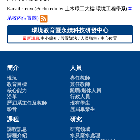
E-mail：
enve@nchu.edu.tw
土木環工大樓 環境工程學系(
本
系校內位置圖
)
環境教育暨永續科技研發中心
最新訊息
/
中心簡介
/
設置辦法
/
人員職掌
/
中心位置
簡介
人員
現況
專任教師
教育目標
兼任教師
核心能力
離職/退休人員
沿革
行政人員
歷屆系主任及教師
現有學生
影音
歷屆畢業生
課程
研究
課程訊息
研究領域
課程介紹
水及廢水處理