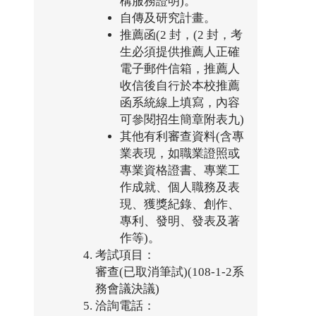
構服務證明)。
自傳及研究計畫。
推薦函(2 封，(2 封，考
生必須提供推薦人正確
電子郵件信箱，推薦人
收信後自行於本校推薦
函系統線上填寫，內容
可參閱招生簡章附表九)
其他有利審查資料(含專
業表現，如職業證照或
專業資格證書、專業工
作成就、個人職務及表
現、獲獎紀錄、創作、
專利、發明、發表及著
作等)。
考試項目：
審查(已取消筆試)(108-1-2系
務會議決議)
洽詢電話：