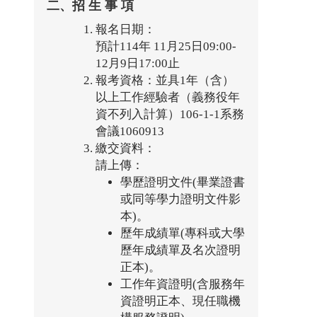
二、招 生 事 項
報名日期：
預計114年 11月25日09:00-
12月9日17:00止
報考資格：並具1年（含）
以上工作經驗者（義務役年
資不列入計算）106-1-1系務
會議1060913
繳交資料：
請上傳：
學歷證明文件(畢業證書
或同等學力證明文件影
本)。
歷年成績單(專科或大學
歷年成績單及名次證明
正本)。
工作年資證明(含服務年
資證明正本、現任職機