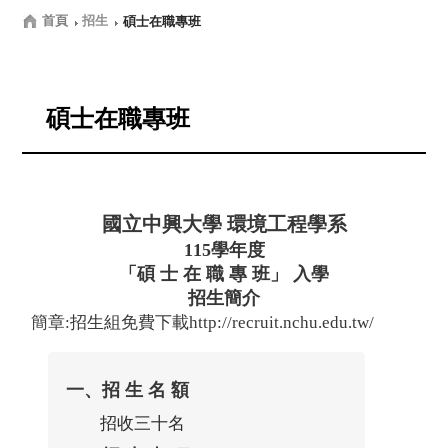
首頁
招生
碩士在職專班
碩士在職專班
國立中興大學 環境工程學系
115學年度
「碩 士 在 職 專 班」 入學
招生簡介
簡章:招生組免費下載
http://recruit.nchu.edu.tw/
一、招 生 名 額
招收三十名