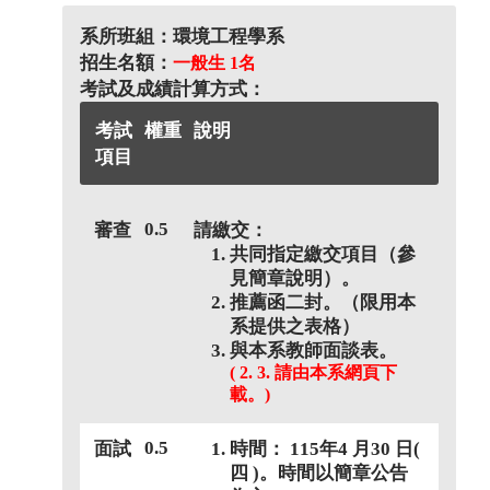
系所班組：環境工程學系
招生名額：
一般生 1名
考試及成績計算方式：
考試
權重
說明
項目
0.5
審查
請繳交：
共同指定繳交項目（參
見簡章說明）。
推薦函二封。（限用本
系提供之表格）
與本系教師面談表。
( 2. 3. 請由本系網頁下
載。)
0.5
面試
時間： 115年4 月30 日(
四 )。時間以簡章公告