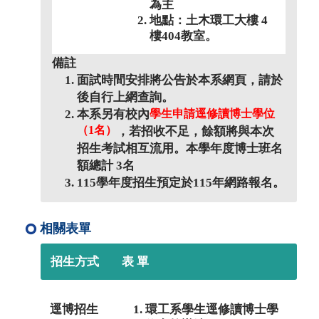
為主
地點：土木環工大樓 4
樓404教室。
備註
面試時間安排將公告於本系網頁，請於
後自行上網查詢。
本系另有校內
學生申請逕修讀博士學位
（1名）
，若招收不足，餘額將與本次
招生考試相互流用。本學年度博士班名
額總計 3名
115學年度招生預定於115年
網路報名。
相關表單
招生方式
表 單
逕博招生
環工系學生逕修讀博士學