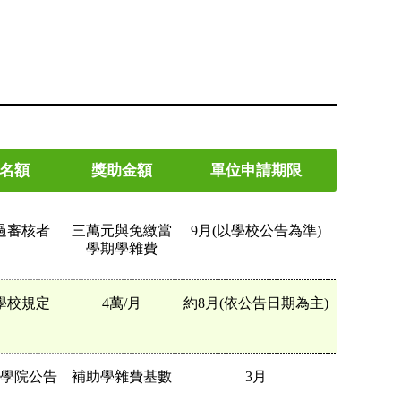
名額
獎助金額
單位申請期限
過審核者
三萬元與免繳當
9月(以學校公告為準)
學期學雜費
學校規定
4萬/月
約8月(依公告日期為主)
學院公告
補助學雜費基數
3月