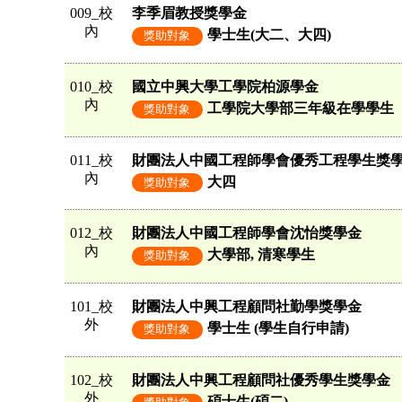
009_校
李季眉教授獎學金
內
學士生(大二、大四)
獎助對象
010_校
國立中興大學工學院柏源學金
內
工學院大學部三年級在學學生
獎助對象
011_校
財團法人中國工程師學會優秀工程學生獎
內
大四
獎助對象
012_校
財團法人中國工程師學會沈怡獎學金
內
大學部, 清寒學生
獎助對象
101_校
財團法人中興工程顧問社勤學獎學金
外
學士生 (學生自行申請)
獎助對象
102_校
財團法人中興工程顧問社優秀學生獎學金
外
碩士生(碩二)