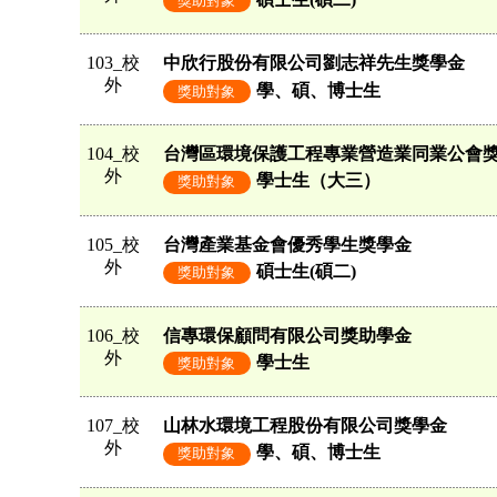
獎助對象
103_校
中欣行股份有限公司劉志祥先生獎學金
外
學、碩、博士生
獎助對象
104_校
台灣區環境保護工程專業營造業同業公會
外
學士生（大三）
獎助對象
105_校
台灣產業基金會優秀學生獎學金
外
碩士生(碩二)
獎助對象
106_校
信專環保顧問有限公司獎助學金
外
學士生
獎助對象
107_校
山林水環境工程股份有限公司獎學金
外
學、碩、博士生
獎助對象