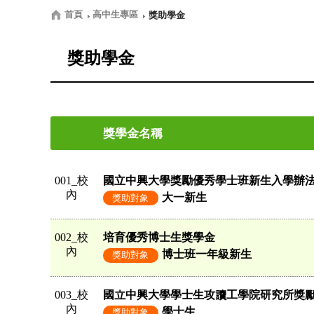
首頁
高中生專區
獎助學金
獎助學金
獎學金名稱
001_校
國立中興大學獎勵優秀學士班新生入學辦
內
大一新生
獎助對象
002_校
培育優秀博士生獎學金
內
博士班一年級新生
獎助對象
003_校
國立中興大學學士生攻讀工學院研究所獎
內
學士生
獎助對象