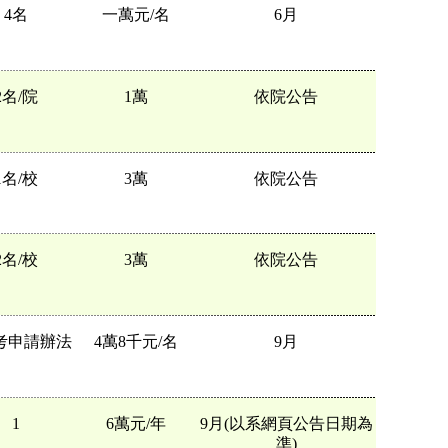
4名
一萬元/名
6月
2名/院
1萬
依院公告
1名/校
3萬
依院公告
2名/校
3萬
依院公告
考申請辦法
4萬8千元/名
9月
1
6萬元/年
9月(以系網頁公告日期為
準)