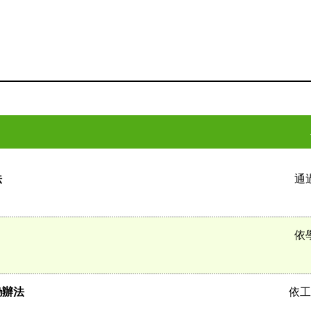
法
通
依
勵辦法
依工