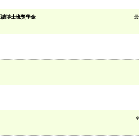
逕讀博士班獎學金
最