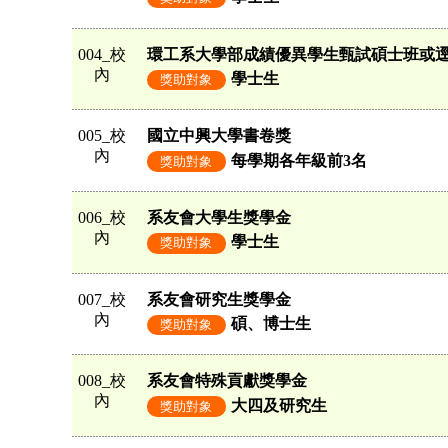
004_校
環工系大學部成績優異學生甄試碩士班或
內
學士生
獎助對象
005_校
國立中興大學書卷獎
內
每學期各年級前3名
獎助對象
006_校
系友會大學生獎學金
內
學士生
獎助對象
007_校
系友會研究生獎學金
內
碩、博士生
獎助對象
008_校
系友會特殊貢獻獎學金
內
大四及研究生
獎助對象