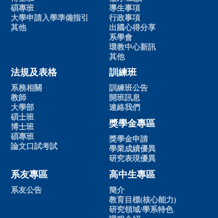
碩專班
導生事項
大學申請入學準備指引
行政事項
其他
出國心得分享
系學會
環教中心新訊
其他
法規及表格
訓練班
系務相關
訓練班公告
教師
開班訊息
大學部
連絡我們
碩士班
獎學金專區
博士班
碩專班
獎學金申請
論文口試考試
學業成績優異
研究表現優異
系友專區
高中生專區
系友公告
簡介
教育目標(核心能力)
研究領域/學系特色