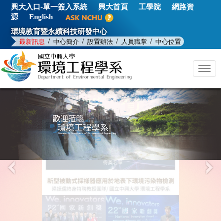
興大入口-單一簽入系統
興大首頁
工學院
網路資
源
English
環境教育暨永續科技研發中心
/
/
/
/
最新訊息
中心簡介
設置辦法
人員職掌
中心位置
Togg
navig