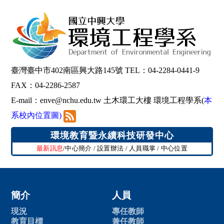
臺灣臺中市402南區興大路145號 TEL：04-2284-0441-9
FAX：04-2286-2587
E-mail：
enve@nchu.edu.tw
土木環工大樓 環境工程學系(
本
系校內位置圖
)
環境教育暨永續科技研發中心
最新訊息
/
中心簡介
/
設置辦法
/
人員職掌
/
中心位置
簡介
人員
現況
專任教師
教育目標
兼任教師