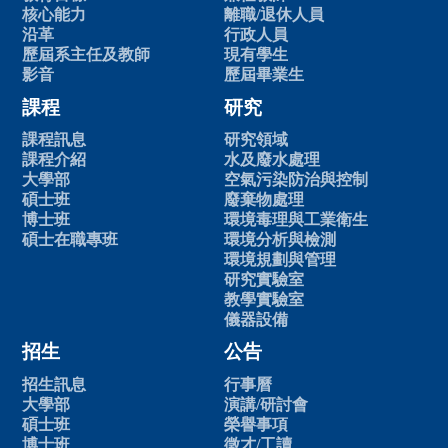
核心能力
離職/退休人員
沿革
行政人員
歷屆系主任及教師
現有學生
影音
歷屆畢業生
課程
研究
課程訊息
研究領域
課程介紹
水及廢水處理
大學部
空氣污染防治與控制
碩士班
廢棄物處理
博士班
環境毒理與工業衛生
碩士在職專班
環境分析與檢測
環境規劃與管理
研究實驗室
教學實驗室
儀器設備
招生
公告
招生訊息
行事曆
大學部
演講/研討會
碩士班
榮譽事項
博士班
徵才/工讀