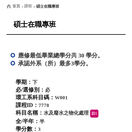
首頁
課程
碩士在職專班
碩士在職專班
應修最低畢業總學分共 30 學分。
承認外系（所）最多3學分。
下
必
W001
7778
水及廢水之物化處理
註1
半
3