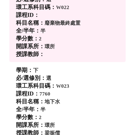
W022
廢棄物最終處置
半
2
環所
下
選
W023
7760
地下水
半
2
環所
梁振儒