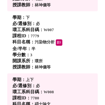
林坤儀等
下
必
W007
7779
污染物分析
註1
半
3
環所
林坤儀等
上下
必
W008
7780
碩士論文