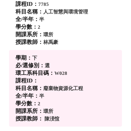
7785
人工智慧與環境管理
半
2
環所
林禹豪
下
選
W028
廢棄物資源化工程
半
2
環所
陳渂愃