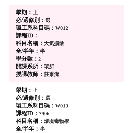
上
選
W012
大氣擴散
半
2
環所
莊秉潔
上
選
W013
7906
環境毒物學
半