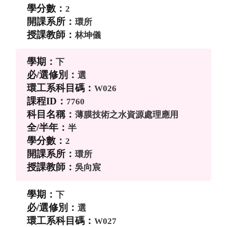
2
環所
林坤儀
下
選
W026
7760
薄膜技術之水資源處理應用
半
2
環所
吳向宸
下
選
W027