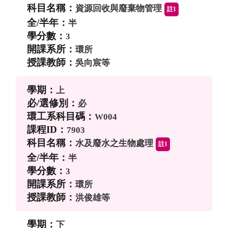
資源回收與廢棄物管理
註1
半
3
環所
吳向宸等
上
必
W004
7903
水及廢水之生物處理
註1
半
3
環所
洪俊雄等
下