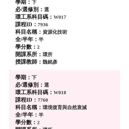
下
選
W017
7936
資源化技術
半
2
環所
魏銘彥
下
選
W018
7760
環境復育與自然衰減
半
2