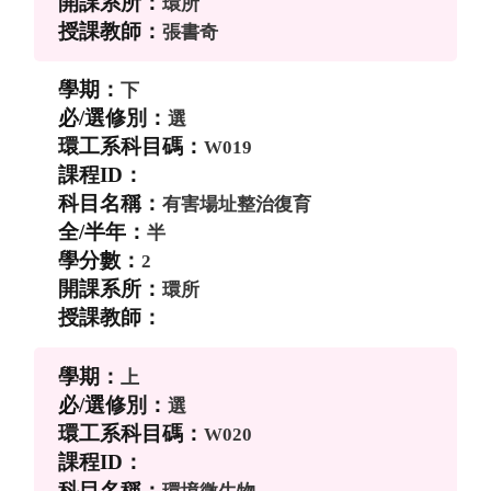
環所
張書奇
下
選
W019
有害場址整治復育
半
2
環所
上
選
W020