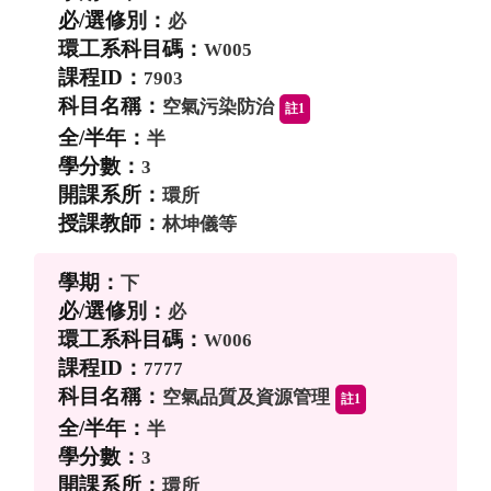
必
W005
7903
空氣污染防治
註1
半
3
環所
林坤儀等
下
必
W006
7777
空氣品質及資源管理
註1
半
3
環所