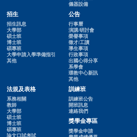
儀器設備
招生
公告
招生訊息
行事曆
大學部
演講/研討會
碩士班
榮譽事項
博士班
徵才/工讀
碩專班
導生事項
大學申請入學準備指引
行政事項
其他
出國心得分享
系學會
環教中心新訊
其他
法規及表格
訓練班
系務相關
訓練班公告
教師
開班訊息
大學部
連絡我們
碩士班
獎學金專區
博士班
碩專班
獎學金申請
論文口試考試