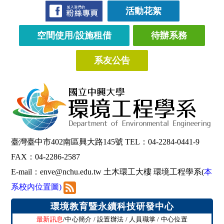
活動花絮
空間使用/設施租借
待辦系務
系友公告
臺灣臺中市402南區興大路145號 TEL：04-2284-0441-9
FAX：04-2286-2587
E-mail：
enve@nchu.edu.tw
土木環工大樓 環境工程學系(
本
系校內位置圖
)
環境教育暨永續科技研發中心
最新訊息
/
中心簡介
/
設置辦法
/
人員職掌
/
中心位置