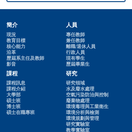
簡介
人員
現況
專任教師
教育目標
兼任教師
核心能力
離職/退休人員
沿革
行政人員
歷屆系主任及教師
現有學生
影音
歷屆畢業生
課程
研究
課程訊息
研究領域
課程介紹
水及廢水處理
大學部
空氣污染防治與控制
碩士班
廢棄物處理
博士班
環境毒理與工業衛生
碩士在職專班
環境分析與檢測
環境規劃與管理
研究實驗室
教學實驗室