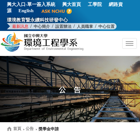
興大入口-單一簽入系統
興大首頁
工學院
網路資
源
English
環境教育暨永續科技研發中心
/
/
/
/
最新訊息
中心簡介
設置辦法
人員職掌
中心位置
Togg
navig